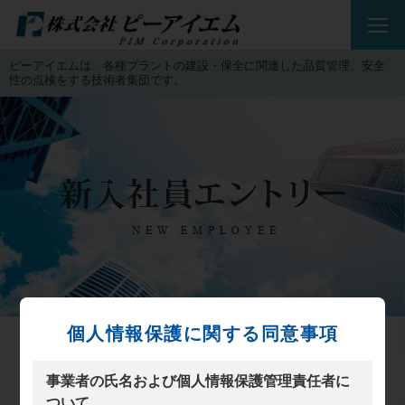
ピーアイエムは、各種プラントの建設・保全に関連した品質管理、安全
性の点検をする技術者集団です。
個人情報保護に関する同意事項
新卒・第二新卒・中途採用エントリー
事業者の氏名および個人情報保護管理責任者に
ついて