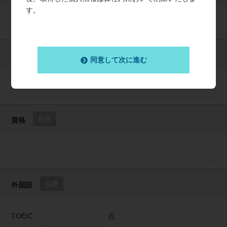
す。
必須
卒業（予定）年
同意して次に進む
任意
資格
任意
外国語
TOEIC
点