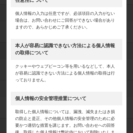
任意性について
個人情報の入力は任意ですが、必須項目の入力がない
必須
メールアドレス（確認用）
場合は、お問い合わせにご回答ができない場合があり
ますので、あらかじめご了承ください。
本人が容易に認識できない方法による個人情報
必須
生年月日
の取得について
クッキーやウェブビーコン等を用いるなどして、本人
が容易に認識できない方法による個人情報の取得は行
っておりません。
必須
最終学歴（卒業予定）
個人情報の安全管理措置について
取得した個人情報については、漏洩、減失またはき損
の防止と是正、その他個人情報の安全管理のために必
要かつ適切な措置を講じます。お問い合わせへの回答
必須
学部・学科・専攻
後、取得した個人情報は弊社内において削除いたしま