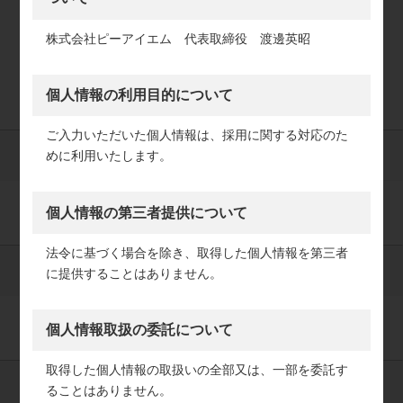
下記フォームからエントリーください。
株式会社ピーアイエム 代表取締役 渡邊英昭
必須 は必須項目となりますので、必ずご記入くださいませ。
追って、会社説明会のご案内をさせていただきます。
個人情報の利用目的について
ご入力いただいた個人情報は、採用に関する対応のた
めに利用いたします。
必須
お名前
個人情報の第三者提供について
法令に基づく場合を除き、取得した個人情報を第三者
任意
郵便番号
に提供することはありません。
個人情報取扱の委託について
取得した個人情報の取扱いの全部又は、一部を委託す
任意
ご住所
ることはありません。