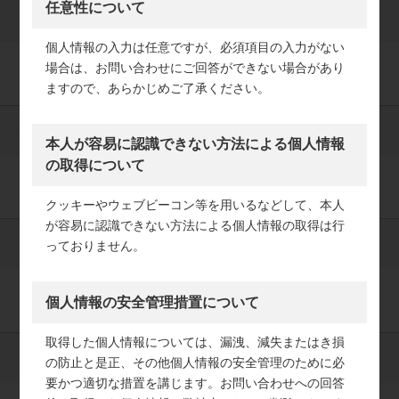
任意性について
必須
メールアドレス（確認用）
個人情報の入力は任意ですが、必須項目の入力がない
場合は、お問い合わせにご回答ができない場合があり
ますので、あらかじめご了承ください。
必須
生年月日
本人が容易に認識できない方法による個人情報
の取得について
クッキーやウェブビーコン等を用いるなどして、本人
が容易に認識できない方法による個人情報の取得は行
必須
っておりません。
最終学歴
個人情報の安全管理措置について
取得した個人情報については、漏洩、減失またはき損
必須
学部・学科・専攻
の防止と是正、その他個人情報の安全管理のために必
要かつ適切な措置を講じます。お問い合わせへの回答