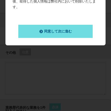
後、取得した個人情報は弊社内において削除いたしま
す。
必須
所有資格・免許
同意して次に進む
任意
その他
必須
業務歴代表的な業務を1件
記入ください